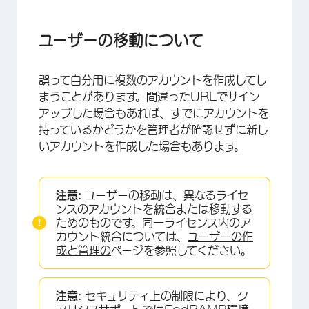
ユーザーの移動について
ユーザーの移動プロセス
ユーザーの移動について
手動移動
誤って自分用に複数のアカウントを作成してし
アカウントの削除
まうことがあります。間違ったURLでサイン
FAQs
アップした場合もあれば、すでにアカウントを
持っているかどうかを管理者が確認せずに新し
いアカウントを作成した場合もあります。
注意:
ユーザーの移動は、異なるライセ
ンスのアカウントを統合または移動する
ためのものです。同一ライセンス内のア
カウント統合については、
ユーザーの作
成と管理の
ページを参照してください。
注意:
セキュリティ上の制限により、ク