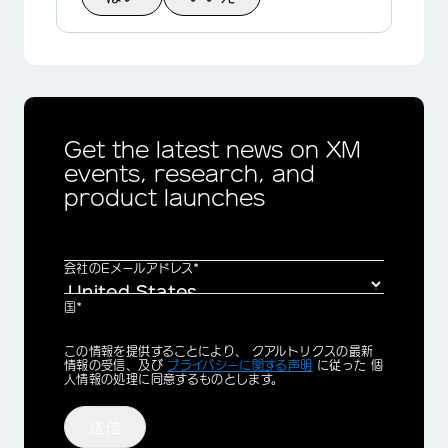
Get the latest news on XM
events, research, and
product launches
会社のEメールアドレス*
国*
Privacy
この情報を提供することにより、 クアルトリクスの最新
Optin
情報の受信、及び
プライバシーに関する声明
に従った 個
人情報の処理に同意するものとします。
送信