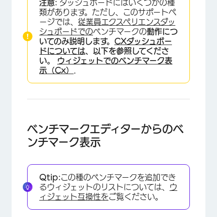
注意:
ダッシュボードにはいくつかの種
類があります。ただし、このサポートペ
ージでは、
従業員エクスペリエンスダッ
シュボードでの
ベンチマークの
動作につ
いてのみ説明します。
CXダッシュボー
ドについては
、以下を参照してくださ
い。
ウィジェットでのベンチマーク表
示（Cx）
.
ベンチマークエディターからのベ
ンチマーク表示
Qtip:
この種のベンチマークを追加でき
るウィジェットのリストについては、
ウ
ィジェット互換性を
ご覧ください。