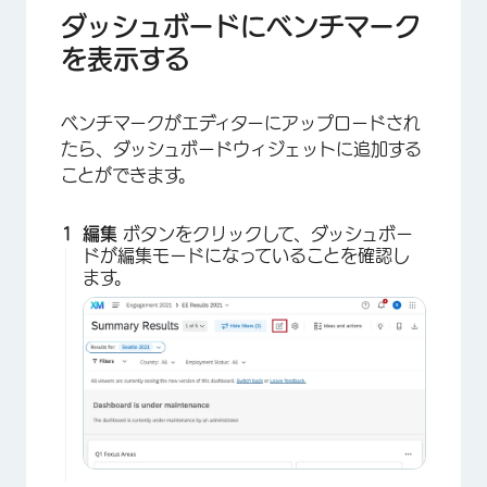
ダッシュボードにベンチマーク
を表示する
ベンチマークがエディターにアップロードされ
たら、ダッシュボードウィジェットに追加する
ことができます。
編集
ボタンをクリックして、ダッシュボー
ドが編集モードになっていることを確認し
ます。