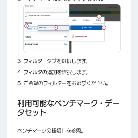
×
フィルター
タブを選択します。
フィルタの追加を
選択します。
ご希望のフィルターをお選びください。
利用可能なベンチマーク・デー
タセット
ベンチマークの種類
」を参照。