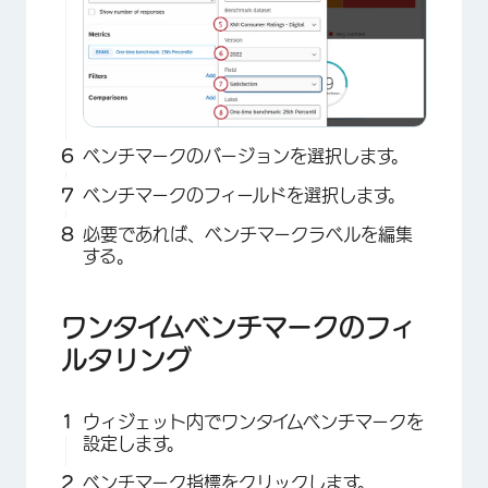
ベンチマークのバージョンを選択します。
ベンチマークのフィールドを選択します。
×
必要であれば、ベンチマークラベルを編集
する。
ワンタイムベンチマークのフィ
ルタリング
ウィジェット内でワンタイムベンチマークを
設定します。
ベンチマーク指標をクリックします。