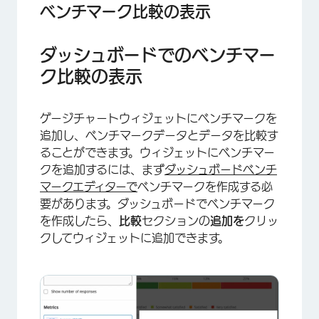
ベンチマーク比較の表示
ダッシュボードでのベンチマー
ク比較の表示
ゲージチャートウィジェットにベンチマークを
追加し、ベンチマークデータとデータを比較す
ることができます。ウィジェットにベンチマー
クを追加するには、まず
ダッシュボードベンチ
マークエディターで
ベンチマークを作成する必
要があります。ダッシュボードでベンチマーク
を作成したら、
比較
セクションの
追加を
クリッ
クしてウィジェットに追加できます。