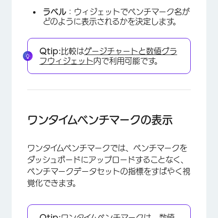
ラベル
：ウィジェットでベンチマーク名が
どのように表示されるかを決定します。
×
Qtip:
比較は
ゲージチャートと
数値グラ
フウィジェット
内で利用可能です。
ワンタイムベンチマークの表示
ワンタイムベンチマークでは、ベンチマークを
ダッシュボードにアップロードすることなく、
ベンチマークデータセットの指標をすばやく視
覚化できます。
×
Qtip:
ワンタイムベンチマークは、
数値