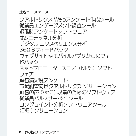
主なユースケース
クアルトリクス Webアンケート作成ツール
従業員エンゲージメント調査ツール
退職時アンケートソフトウェア
オムニチャネル分析
デジタル エクスペリエンス分析
360度フィードバック
ウェブサイトやモバイルアプリからのフィー
ドバック
ネットプロモータースコア（NPS）ソフト
ウェア
顧客満足度アンケート
市場調査向けクアルトリクス ソリューション
顧客の声 (VoC) 収集のためのソフトウェア
従業員パルスサーベイ ツール
コンジョイント分析ソフトウェアツール
(DEI) ソリューション
その他のコンテンツ