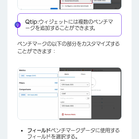
Qtip:
ウィジェットには複数のベンチマ
ークを追加することができます。
×
ベンチマークの以下の部分をカスタマイズする
ことができます：
フィールド
ベンチマークデータに使用する
フィールドを選択する。