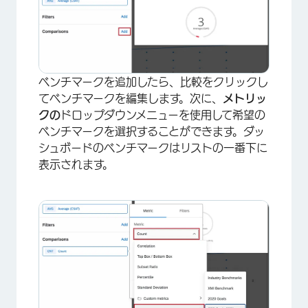
ベンチマークを追加したら、比較をクリックし
てベンチマークを編集します。次に、
メトリッ
クの
ドロップダウンメニューを使用して希望の
ベンチマークを選択することができます。ダッ
シュボードのベンチマークはリストの一番下に
表示されます。