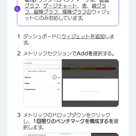
グラフ
、
ゲージチャート
、
表
、
線グラ
フ、縦棒グラフ、横棒グラフの
ウィジェ
ットにのみ対応しています。
ダッシュボードに
ウィジェットを追加
しま
す。
メトリックセクションで
Addを
選択する。
メトリックのドロップダウンをクリック
し、
1回限りのベンチマークを構成するを
選
択します。