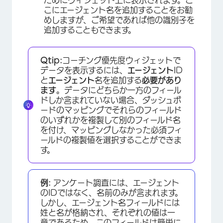
ためにウィジェット上に表示されます。こ
こにエージェント名を追加することをお勧
めしますが、ご希望であれば他の識別子を
追加することもできます。
Qtip:
コーチング優先度ウィジェットで
データを表示するには、
エージェント
ID
と
エージェント
名を追加する
必要があり
ます
。データにどちらか一方のフィール
ドしか含まれていない場合、ダッシュボ
ードのマッピングでそれらのフィールド
のいずれかを複製して別のフィールド名
を付け、マッピングしなかった必須フィ
ールドの複製値を選択することができま
す。
×
例:
アンケート調査には、エージェント
のIDではなく、名前のみが含まれます。
しかし、エージェント名フィールドには
姓と名が格納され、それぞれの値は一
意であるため、このフィールドは簡単に