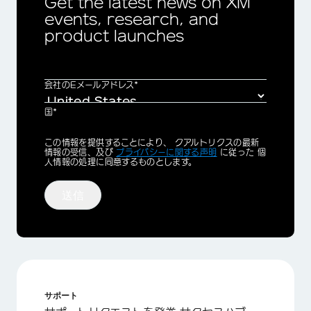
Get the latest news on XM
events, research, and
product launches
会社のEメールアドレス*
国*
Privacy
この情報を提供することにより、 クアルトリクスの最新
Optin
情報の受信、及び
プライバシーに関する声明
に従った 個
人情報の処理に同意するものとします。
送信
サポート