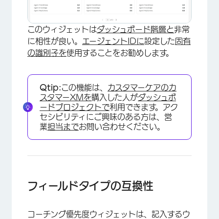
このウィジェットは
ダッシュボード階層と
非常
に相性が良い。
エージェントIDに
設定した
固有
の識別子を
使用することをお勧めします。
Qtip:
この機能は、
カスタマーケアのカ
スタマーXMを
購入した人が
ダッシュボ
ードプロジェクトで
利用できます。アク
セシビリティにご興味のある方は、営
業
担当まで
お問い合わせください。
フィールドタイプの互換性
コーチング優先度ウィジェットは、記入するウ