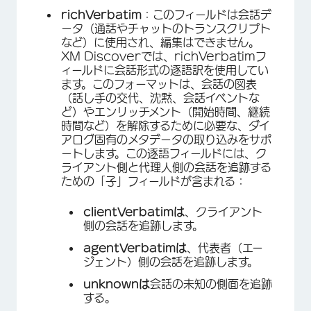
richVerbatim
：このフィールドは会話デ
ータ（通話やチャットのトランスクリプト
など）に使用され、編集はできません。
XM Discoverでは、richVerbatimフ
ィールドに会話形式の逐語訳を使用してい
ます。このフォーマットは、会話の図表
×
（話し手の交代、沈黙、会話イベントな
ど）やエンリッチメント（開始時間、継続
時間など）を解除するために必要な、ダイ
アログ固有のメタデータの取り込みをサポ
ートします。この逐語フィールドには、ク
ライアント側と代理人側の会話を追跡する
ための「子」フィールドが含まれる：
clientVerbatimは
、クライアント
側の会話を追跡します。
agentVerbatimは
、代表者（エー
ジェント）側の会話を追跡します。
unknownは
会話の未知の側面を追跡
する。