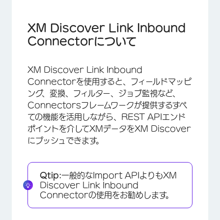
XM Discover Link Inbound Connectorに
ついて
XM Discover Link Inbound
対応データ形式
Connectorについて
XM Discover Link Inbound Connectorジ
ョブの作成
XM Discover Link Inbound
Connectorを使用すると、フィールドマッピ
デフォルトのデータマッピング
ング、変換、フィルター、ジョブ監視など、
APIエンドポイントへのアクセス
Connectorsフレームワークが提供するすべ
ての機能を活用しながら、REST APIエンド
API 経由での XM Discover Link ジョブの監
ポイントを介してXMデータをXM Discover
視
にプッシュできます。
ペイロードの例
Qtip:
一般的なImport APIよりもXM
Discover Link Inbound
Connectorの使用をお勧めします。