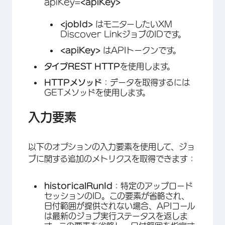
apiKey=
<apiKey>
<jobId>
はモニターしたいXM
Discover LinkジョブのIDです。
×
<apiKey>
はAPIトークンです。
タイプ
REST HTTP
を使用します。
HTTPメソッド
：データを取得するには
GETメソッドを使用します。
入力要素
以下のオプションの入力要素を使用して、ジョ
ブに関する追加のメトリクスを取得できます：
historicalRunId
：特定のアップロード
セッションのID。この要素が省略され、
日付範囲が提供されない場合、APIコール
は最新のジョブ実行ステータスを返しま