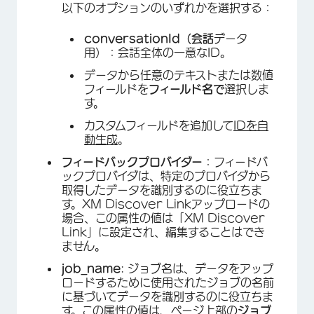
以下のオプションのいずれかを選択する：
conversationId（会話
データ
用）：会話全体の一意なID。
データから任意のテキストまたは数値
フィールドを
フィールド名で
選択しま
す。
カスタムフィールドを追加して
IDを自
動生成
。
フィードバックプロバイダー
：フィードバ
ックプロバイダは、特定のプロバイダから
取得したデータを識別するのに役立ちま
す。XM Discover Linkアップロードの
場合、この属性の値は「XM Discover
Link」に設定され、編集することはでき
ません。
job_name
: ジョブ名は、データをアップ
ロードするために使用されたジョブの名前
に基づいてデータを識別するのに役立ちま
す。この属性の値は、ページ上部の
ジョブ