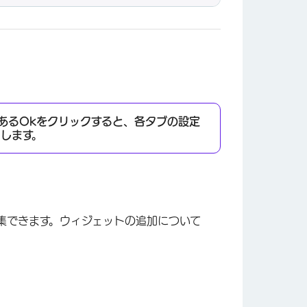
ある
Okを
クリックすると、各タブの設定
します。
×
集できます。ウィジェットの追加について