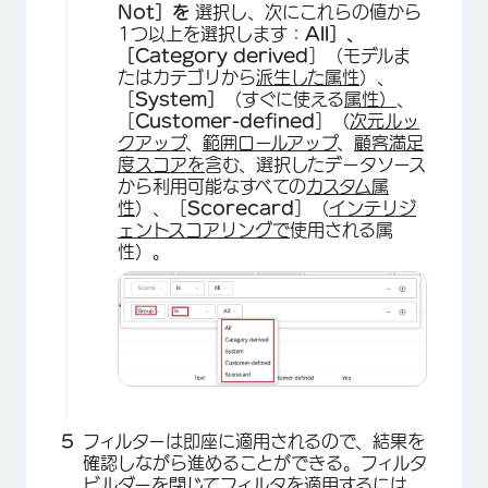
Not］を
選択し、次にこれらの値から
1つ以上を選択します：
All］、
［Category derived
］（モデルま
たはカテゴリから
派生した属性
）、
［
System］
（すぐに使える
属性）
、
［
Customer-defined
］（
次元ルッ
クアップ
、
範囲ロールアップ
、
顧客満足
度スコアを
含む、選択したデータソース
から利用可能なすべての
カスタム属
性
）、［
Scorecard
］（
インテリジ
ェントスコアリングで
使用される属
性）。
×
フィルターは即座に適用されるので、結果を
確認しながら進めることができる。フィルタ
ビルダーを閉じてフィルタを適用するには、