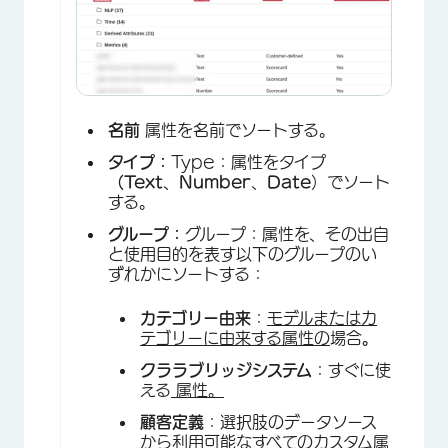
名前
属性を名前でソートする。
タイプ：
Type：属性をタイプ
（Text
、
Number
、
Date
）でソート
する。
グループ：
グループ：属性を、その出自
と使用目的を表す以下のグループのい
ずれかにソートする：
カテゴリー由来
：
モデルまたはカ
テゴリーに由来する属性の
場合
。
クララブリッジシステム
：すぐに使
える
属性。
顧客定義
：選択肢のデータソース
から利用可能なすべての
カスタム属