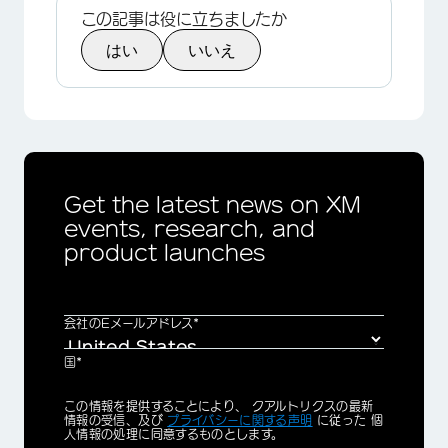
この記事は役に立ちましたか
はい
いいえ
×
Get the latest news on XM
events, research, and
product launches
会社のEメールアドレス*
国*
Privacy
この情報を提供することにより、 クアルトリクスの最新
Optin
情報の受信、及び
プライバシーに関する声明
に従った 個
人情報の処理に同意するものとします。