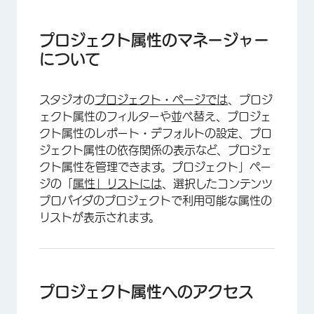
プロジェクト属性のマネージャーについて
プロジェクト属性へのアクセス
プロジェクト属性のマネージャー
について
プロジェクトページの概要
属性表の概要
スタジオの
プロジェクト・ページでは
、プロジ
プロジェクト属性のフィルタリング
ェクト属性のフィルターや並べ替え、プロジェ
クト属性のレポート・デフォルトの設定、プロ
プロジェクト属性の並べ替え
ジェクト属性の依存関係の表示など、プロジェ
属性のレポートデフォルトの設定
クト属性を管理できます。プロジェクト」ペー
ジの「
属性」リストには
、選択したコンテンツ
属性の依存関係の表示
プロバイダのプロジェクトで利用可能な属性の
見せたくない属性を隠す
リストが表示されます。
コンテンツからの属性の除外
XM DISCOVER検索に属性値を含める
プロジェクト属性へのアクセス
グループアクセスで非表示にされた属性の表示