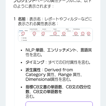
プロジェクト
ページの属性テーブルには、以下
のように表示されます：
名前
：表示名：レポートやフィルターなどに
表示される属性表示名：
NLP
:
単語
、
エンリッチメント
、
言語
属
性を含む。
タイミング
：すべての日付属性を含む。
派生属性
：
Derived from
Category
属性、
Range
属性、
Dimensional
属性を含む。
指標
CB文書の単語数
、
CB文の四分位
数
、
CB文の単語数を
含む。