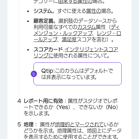
テゴリーに
由来する属性の
場合。
×
システム
。すぐに使える
属性の
場合。
顧客定義
。選択肢のデータソースから
利用可能なすべての
カスタム
属性（
ディ
メンジョン・ルックアップ
、
レンジ・ロ
ールアップ
、
満足度
スコアを含む）。
スコアカード
.
インテリジェントスコア
リングに
使用される属性について。
Qtip:
このカラムはデフォルトで
は非表示になっています。
レポート用に有効：
属性がスタジオでレポ
ートできるか
（Yes
）、できないか
（No
）
を示します。
地理：
属性が
地理的とマークされて
いるか
どうかを示す。地理属性は、地図上にデータ
を表示するために使用することができます。