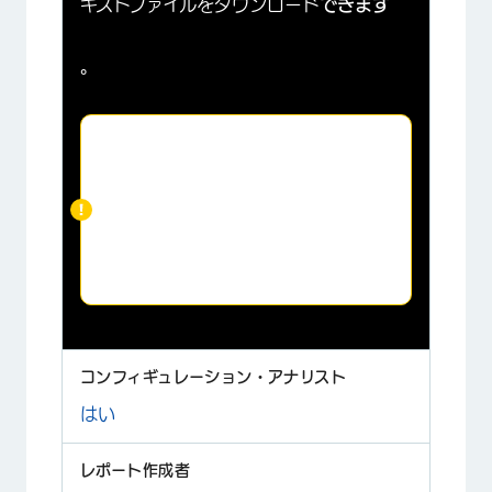
キストファイルをダウンロード
できます
。
ご注意:
XM Discoverのボイス・
トランスクリプション・サービス
とオーディオ・ストレージをご利
用のアカウントのみご利用いただ
けます。データ保持/定着率/離職防
止期間中（デフォルトでは1,000
日）のファイルのみ利用可能。
はい