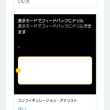
いいえ
表示モードでフィードバックにドリル
表示モードでフィードバックにドリル
でき
ます
。
注意:
View-only Users Can
Drill to Feedbackダッシュボー
ドのプロパティは、この権限を上
書きします。
はい