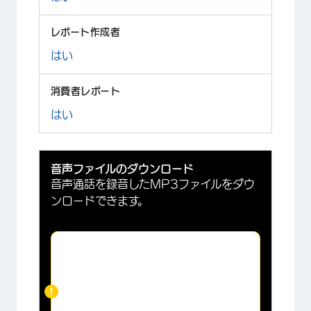
はい
はい
音声ファイルのダウンロード
音声通話を録音したMP3ファイルをダウ
ンロードできます。
ご注意:
XM Discoverのボイス・
トランスクリプション・サービス
とオーディオ・ストレージをご利
用のアカウントのみご利用いただ
けます。データ保持/定着率/離職防