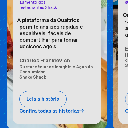
aumento dos
s
restaurantes Shack
Q
A plataforma da Qualtrics
s
permite análises rápidas e
a
escaláveis, fáceis de
a
compartilhar para tomar
decisões ágeis.
H
Charles Frankievich
d
S
Diretor sênior de Insights e Ação do
Consumidor
Shake Shack
Leia a história
Confira todas as histórias
C