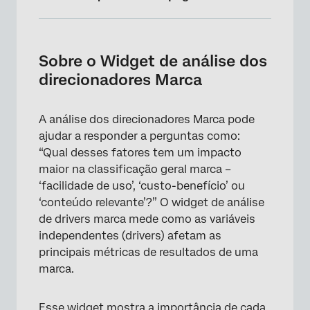
Sobre o Widget de análise dos
direcionadores Marca
Sobre o Widget de análise dos
Requisitos de dados para motoristas
direcionadores Marca
Requisitos de dados para métricas de
resultados
A análise dos direcionadores Marca pode
ajudar a responder a perguntas como:
Configuração de Widget
“Qual desses fatores tem um impacto
Classificação de drivers e marcas
maior na classificação geral marca –
‘facilidade de uso’, ‘custo-benefício’ ou
Personalização de Widget
‘conteúdo relevante’?” O widget de análise
Entendendo os cálculos
de drivers marca mede como as variáveis
independentes (drivers) afetam as
Opções adicionais
principais métricas de resultados de uma
Perguntas frequentes
marca.
Esse widget mostra a importância de cada