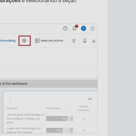
gurações
e selecionando a seção