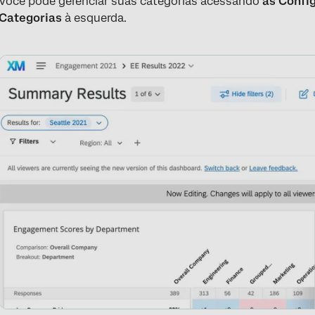
Você pode gerenciar suas categorias acessando
as Confi
Categorias
à esquerda.