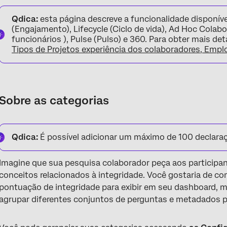
Sobre as categorias
Qdica:
esta página descreve a funcionalidade disponív
Como são calculadas as pontuações por categoria
(Engajamento), Lifecycle (Ciclo de vida), Ad Hoc Colab
funcionários ), Pulse (Pulso) e 360. Para obter mais de
Criar categorias
Tipos de Projetos experiência dos colaboradores, Empl
Gerenciamento de categorias
Atribuição de categorias
Sobre as categorias
Categorias em 360 Dashboards
Compatibilidade com Widget
Qdica:
É possível adicionar um máximo de 100 declaraç
Perguntas frequentes
Imagine que sua pesquisa colaborador peça aos participa
conceitos relacionados à integridade. Você gostaria de 
pontuação de integridade para exibir em seu dashboard, 
agrupar diferentes conjuntos de perguntas e metadados pa