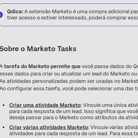
Sobre o Marketo Tasks
Qdica:
A extensão Marketo é uma compra adicional para
Configuração do Marketo
tiver acesso e estiver interessado, poderá comprar es
Configuração inicial da Tarefa do Marketo
Criar uma atividade no Marketo
Sobre o Marketo Tasks
Criar ou atualizar um lead do Marketo
Perguntas frequentes
A
tarefa do Marketo permite que
você passe dados do Qu
esses dados para criar ou atualizar um lead do Marketo ou
As atividades personalizadas podem ser usadas no Marketo 
Ao configurar essa tarefa, você pode selecionar uma das t
Criar uma atividade Marketo
: Vincule uma única ativ
para cada resposta de um lead. Isso significa que vo
deseja passar para o Marketo como atributos da ativi
Criar várias atividades Marketo
: Vincule várias ativi
atividades para cada resposta de um lead. Para essa 