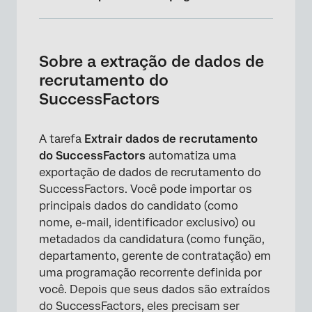
Sobre a extração de dados de recrutamento
do SuccessFactors
Sobre a extração de dados de
Configuração de uma Tarefa de extração de
recrutamento do
dados de recrutamento do SuccessFactors
SuccessFactors
Como encontrar as informações de sua
Conta do SuccessFactors
A tarefa
Extrair dados de recrutamento
do SuccessFactors
automatiza uma
Solução de problemas das tarefas do
exportação de dados de recrutamento do
SuccessFactors
SuccessFactors. Você pode importar os
Perguntas frequentes
principais dados do candidato (como
nome, e-mail, identificador exclusivo) ou
metadados da candidatura (como função,
departamento, gerente de contratação) em
uma programação recorrente definida por
você. Depois que seus dados são extraídos
do SuccessFactors, eles precisam ser