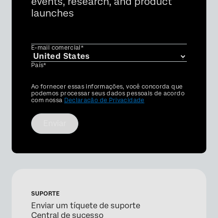
events, research, and product
launches
E-mail comercial*
País*
Privacy
Ao fornecer essas informações, você concorda que
Optin
podemos processar seus dados pessoais de acordo
com nossa
Declaração de Privacidade
Enviar
SUPORTE
Enviar um tíquete de suporte
Central de sucesso