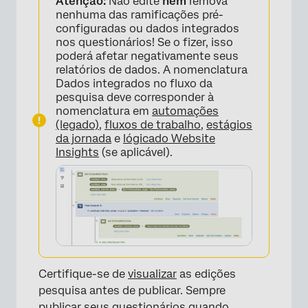
Atenção:
Não edite
nem
remova
nenhuma das ramificações pré-
configuradas ou dados integrados
nos questionários! Se o fizer, isso
poderá afetar negativamente seus
relatórios de dados. A nomenclatura
Dados integrados no fluxo da
pesquisa deve corresponder à
nomenclatura em
automações
(legado)
,
fluxos de trabalho
,
estágios
da jornada
e
lógica
do Website
Insights
(se aplicável).
Certifique-se de
visualizar
as edições
pesquisa antes de publicar. Sempre
publicar seus
questionários quando