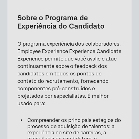
Sobre o Programa de Experiência do
Candidato
Sobre o Programa de
Gerenciando seu programa
Experiência do Candidato
Lista de observação
O programa experiência dos colaboradores,
Pesquisas
Employee Experience Experience Candidate
Rastreamento da jornada do candidato
Experience permite que você avalie e atue
continuamente sobre o feedback dos
Distribuição de pesquisas sobre a experiência
candidatos em todos os pontos de
do candidato
contato do recrutamento, fornecendo
Insights do website/aplicativo
componentes pré-construídos e
projetados por especialistas. É melhor
Dashboard
usado para:
Reconfiguração de um programa
Compreender os principais estágios do
processo de aquisição de talentos: a
experiência no site de carreiras, a
experiência de candidatura, a