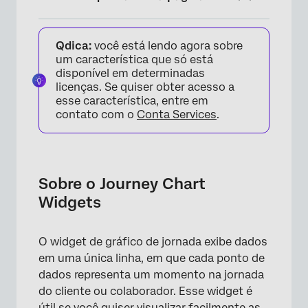
Sobre o Journey Chart Widgets
Qdica:
você está lendo agora sobre
Ativação de widgets de gráfico de jornada
um característica que só está
disponível em determinadas
Tipos de painéis
licenças. Se quiser obter acesso a
esse característica, entre em
Compatibilidade de tipo de campo
contato com o
Conta Services
.
Configuração de Widget
Opções de exibição
Sobre o Journey Chart
Filtros de estágio Journey
Widgets
Solução de problemas
Perguntas frequentes
O widget de gráfico de jornada exibe dados
em uma única linha, em que cada ponto de
dados representa um momento na jornada
do cliente ou colaborador. Esse widget é
útil se você quiser visualizar facilmente as