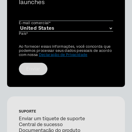
launches
E-mail comercial*
País*
Privacy
Ao fornecer essas informações, você concorda que
Optin
podemos processar seus dados pessoais de acordo
com nossa
Declaração de Privacidade
Enviar
SUPORTE
Enviar um tíquete de suporte
Central de sucesso
Documentação do produto