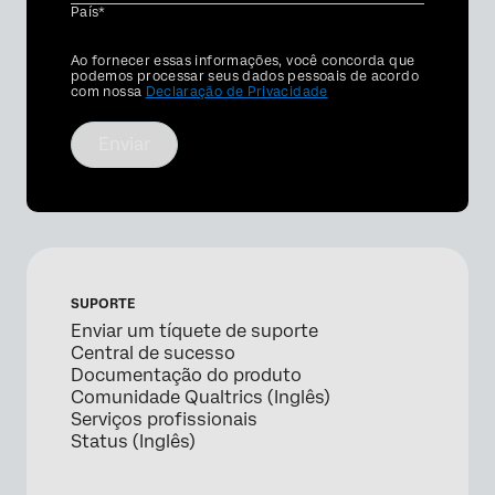
País*
Privacy
Ao fornecer essas informações, você concorda que
Optin
podemos processar seus dados pessoais de acordo
com nossa
Declaração de Privacidade
Enviar
SUPORTE
Enviar um tíquete de suporte
Central de sucesso
Documentação do produto
Comunidade Qualtrics (Inglês)
Serviços profissionais
Status (Inglês)