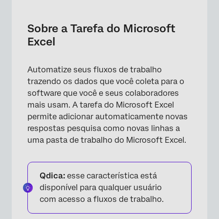
Sobre a Tarefa do Microsoft Excel
Edições de dados
Sobre a Tarefa do Microsoft
Excel
Criação de uma pasta de trabalho do
Microsoft Excel
Automatize seus fluxos de trabalho
Conexão de uma Conta Microsoft
trazendo os dados que você coleta para o
Criação de uma Tarefa do Microsoft Excel
software que você e seus colaboradores
mais usam. A tarefa do Microsoft Excel
Dicas para mapear texto canalizado para
permite adicionar automaticamente novas
colunas
respostas pesquisa como novas linhas a
uma pasta de trabalho do Microsoft Excel.
Qdica:
esse característica está
disponível para qualquer usuário
com acesso a fluxos de trabalho.