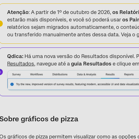
Sobre gráficos de pizza
Atenção
: A partir de 1º de outubro de 2026,
os Relatór
Opções de personalização
estarão mais disponíveis, e você só poderá usar
os Pai
relatórios sejam migrados automaticamente, o conteúd
Campos incompatíveis
ou transferido manualmente antes dessa data. Veja o
Perguntas frequentes
Qdica:
Há uma nova versão do Resultados disponível. P
Resultados
, navegue até a
guia Resultados
e clique e
Sobre gráficos de pizza
Os gráficos de pizza permitem visualizar como as opções 