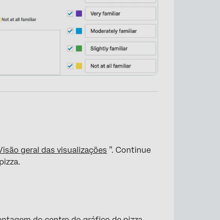
Visão geral das visualizações
”. Continue
pizza.
×
centagem do centro do gráfico de pizza