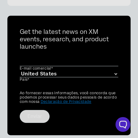
Get the latest news on XM
events, research, and product
launches
E-mail comercial*
País*
Privacy
Ao fornecer essas informações, você concorda que
Optin
podemos processar seus dados pessoais de acordo
com nossa
Declaração de Privacidade
Enviar