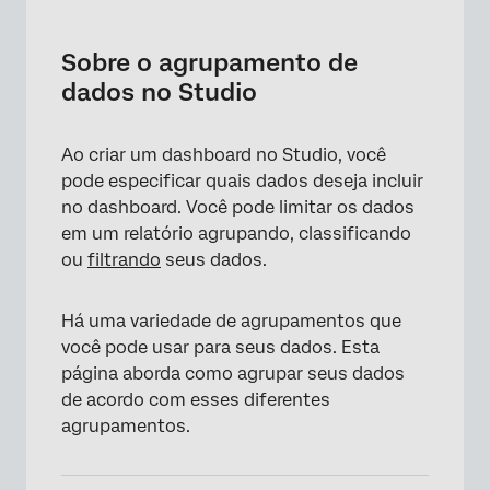
Sobre o agrupamento de dados no Studio
Agrupamento de dados em um Widget
Sobre o agrupamento de
dados no Studio
Tópicos
PNL
Ao criar um dashboard no Studio, você
Hora
pode especificar quais dados deseja incluir
no dashboard. Você pode limitar os dados
Atributos
em um relatório agrupando, classificando
Métricas
ou
filtrando
seus dados.
Motivadores
Há uma variedade de agrupamentos que
Hierarquia de organização
você pode usar para seus dados. Esta
página aborda como agrupar seus dados
Custo de agrupamento
de acordo com esses diferentes
agrupamentos.