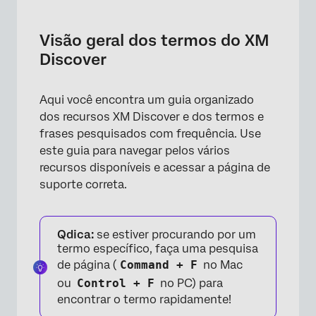
Visão geral dos termos do XM Discover
Lista de termos
Visão geral dos termos do XM
Discover
Aqui você encontra um guia organizado
dos recursos XM Discover e dos termos e
frases pesquisados com frequência. Use
este guia para navegar pelos vários
recursos disponíveis e acessar a página de
suporte correta.
Qdica:
se estiver procurando por um
termo específico, faça uma pesquisa
de página (
Command + F
no Mac
ou
Control + F
no PC) para
encontrar o termo rapidamente!