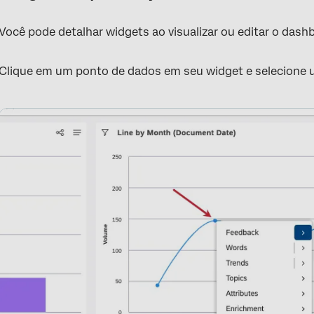
Dashboards perfuráveis
Você pode detalhar widgets ao visualizar ou editar o dash
Recolorir
Exportação de Resultados de perfuração
Clique em um ponto de dados em seu widget e selecione 
Perguntas frequentes