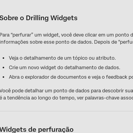
Sobre o Drilling Widgets
Widgets de perfuração
Sobre o Drilling Widgets
Perfuração em vista vs. Modo de edição
Para “perfurar” um widget, você deve clicar em um ponto 
Feedback
informações sobre esse ponto de dados. Depois de “perfu
Secundários
Veja o detalhamento de um tópico ou atributo.
Palavras
Crie um novo widget do detalhamento de dados.
Tendências
Abra o explorador de documentos e veja o feedback po
Tópicos
Você pode detalhar um ponto de dados para descobrir su
Atributos
é a tendência ao longo do tempo, ver palavras-chave asso
Enriquecimento
Anomalias
Alerta-me
Widgets de perfuração