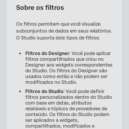
Acesso à página de filtros
Sobre os filtros
Visão geral da página de filtros
Os filtros permitem que você visualize
Criação de um Filtro
subconjuntos de dados em seus relatórios.
Condições da PNL
O Studio suporta dois tipos de filtros:
Operadores
Filtros do Designer
: Você pode aplicar
filtros compartilhados que criou no
Designer aos widgets correspondentes
do Studio. Os filtros do Designer são
usados como estão e não podem ser
modificados no Studio.
Filtros do Studio
: Você pode definir
filtros personalizados dentro do Studio
com base em datas, atributos
relatáveis e tópicos de provedores de
conteúdo. Os filtros do Studio podem
ser aplicados a widgets,
compartilhados, modificados e