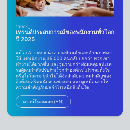
EBOOK_
เทรนด์ประสบการณ์ของพนักงานทั่วโลก
ปี 2025
แม้ว่า AI จะช่วยนำความทันสมัยและศักยภาพมา
ให้ แต่พนักงาน 35,000 คนกลับบอกว่า พวกเขา
ทำงานได้ยากขึ้น และวุ่นวายกว่าเดิมเหตุผลน่ะเห
รอผู้คนกำลังปรับตัวเร็วกว่าองค์กรไม่ว่าจะตั้งใจ
หรือไม่ก็ตาม ผู้นำไม่ได้จัดลำดับความสำคัญของ
สิ่งที่ส่งเสริมพนักงานของตน และดูเหมือนจะให้
ความสำคัญกับผลกำไรเหนือสิ่งอื่นใด
ดาวน์โหลดเลย (EN)