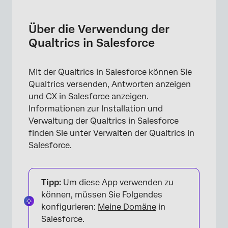
Über die Verwendung der Qualtrics in
Salesforce
Über die Verwendung der
Senden von Umfragen über Salesforce
Qualtrics in Salesforce
Anzeigen von Antworten in Salesforce
Mit der Qualtrics in Salesforce können Sie
Anzeigen von CX in Salesforce
Qualtrics versenden, Antworten anzeigen
Anzeigen von gefilterten eingebetteten
und CX in Salesforce anzeigen.
Widgets in Salesforce-Datensätzen
Informationen zur Installation und
Verwaltung der Qualtrics in Salesforce
Zusätzliche App-Einstellungen
finden Sie unter Verwalten der Qualtrics in
Salesforce.
Tipp:
Um diese App verwenden zu
können, müssen Sie Folgendes
konfigurieren:
Meine Domäne
in
Salesforce.