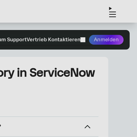
um Support
Vertrieb Kontaktieren
Anmelden
ory in ServiceNow
?