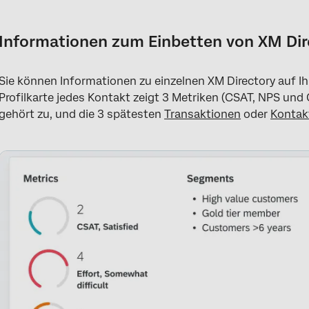
Informationen zum Einbetten von XM Directory in ServiceNow
Installieren der Qualtrics ServiceNow-App
Informationen zum Einbetten von XM Dir
Persönliche Authentifizierung einrichten
Sie können Informationen zu einzelnen XM Directory auf Ih
Hinzufügen der XM Directory in ServiceNow
Profilkarte jedes Kontakt zeigt 3 Metriken (CSAT, NPS und 
Qualtrics in ServiceNow anzeigen
gehört zu, und die 3 spätesten
Transaktionen
oder
Kontak
FAQs