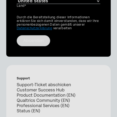
Land*
Privacy
Durch die Bereitstellung dieser Informationen
Optin
erklären Sie sich damit einverstanden, dass wir Ihre
personenbezogenen Daten gemäß unserer
Datenschutzerklärung
verarbeiten
Absenden
Support
Support-Ticket abschicken
Customer Success Hub
Product Documentation (EN)
Qualtrics Community (EN)
Professional Services (EN)
Status (EN)