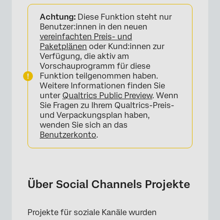
Über Social Channels Projekte
Achtung:
Diese Funktion steht nur
Projekte in sozialen Netzwerken navigieren
Benutzer:innen in den neuen
vereinfachten Preis- und
Grenzen der Extraktion von Sozialdaten
Paketplänen
oder Kund:innen zur
Verfügung, die aktiv am
Social Extractor Details
Vorschauprogramm für diese
Funktion teilgenommen haben.
DATEN UND ANALYSE in Projekten des
Weitere Informationen finden Sie
sozialen Kanals
unter
Qualtrics Public Preview
. Wenn
Sie Fragen zu Ihrem Qualtrics-Preis-
Verwendung der Registerkarte WORKFLOWs
und Verpackungsplan haben,
wenden Sie sich an das
Kollaborationspartner:in für Projekte in
Benutzerkonto
.
sozialen Netzwerken einladen
FAQs
Über Social Channels Projekte
Projekte für soziale Kanäle wurden