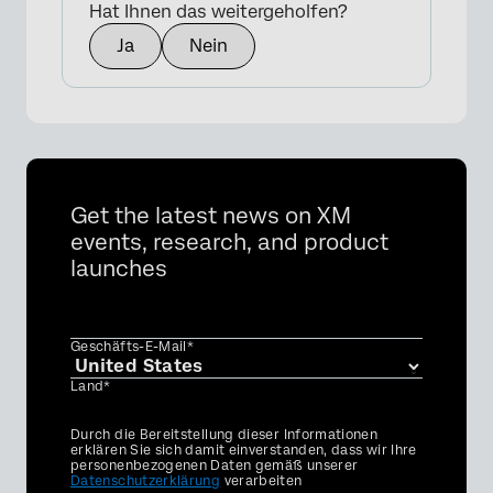
Hat Ihnen das weitergeholfen?
Ja
Nein
Get the latest news on XM
events, research, and product
launches
Geschäfts-E-Mail*
Land*
Privacy
Durch die Bereitstellung dieser Informationen
Optin
erklären Sie sich damit einverstanden, dass wir Ihre
personenbezogenen Daten gemäß unserer
Datenschutzerklärung
verarbeiten