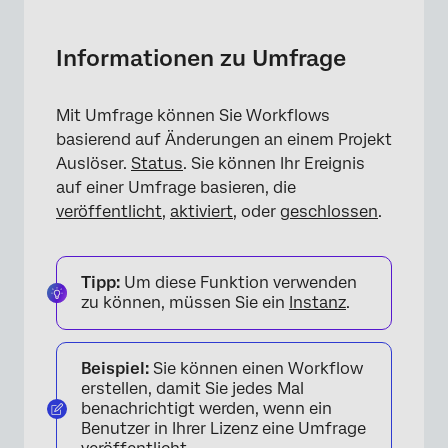
Informationen zu Umfrage
Einrichten einer Umfrage Definition Ereignis
Informationen zu Umfrage
Festlegen von Bedingungen für Umfrage
Mit Umfrage können Sie Workflows
FAQs
basierend auf Änderungen an einem Projekt
Auslöser.
Status
. Sie können Ihr Ereignis
auf einer Umfrage basieren, die
veröffentlicht
,
aktiviert
, oder
geschlossen
.
Tipp:
Um diese Funktion verwenden
zu können, müssen Sie ein
Instanz
.
Beispiel:
Sie können einen Workflow
erstellen, damit Sie jedes Mal
benachrichtigt werden, wenn ein
Benutzer in Ihrer Lizenz eine Umfrage