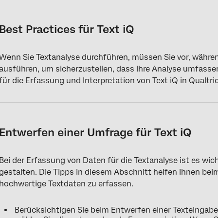
Best Practices für Text iQ
Entwerfen einer Umfrage für Text iQ
Best Practices für Text iQ
Anlegen von Text-Topics
Wenn Sie Textanalyse durchführen, müssen Sie vor, währ
Erkenntnisse aus Text iQ gewinnen
ausführen, um sicherzustellen, dass Ihre Analyse umfassend
für die Erfassung und Interpretation von Text iQ in Qualtri
Entwerfen einer Umfrage für Text iQ
Bei der Erfassung von Daten für die Textanalyse ist es wich
gestalten. Die Tipps in diesem Abschnitt helfen Ihnen bei
hochwertige Textdaten zu erfassen.
Berücksichtigen Sie beim Entwerfen einer Texteingabe,