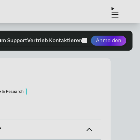
um Support
Vertrieb Kontaktieren
Anmelden
y & Research
?