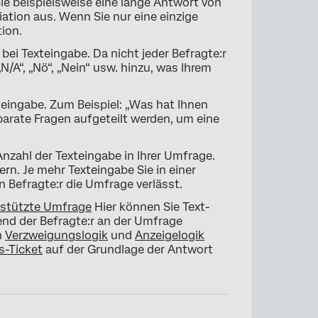
ie beispielsweise eine lange Antwort von
ation aus. Wenn Sie nur eine einzige
tion.
bei Texteingabe. Da nicht jeder Befragte:r
N/A“, „Nö“, „Nein“ usw. hinzu, was Ihrem
xteingabe. Zum Beispiel: „Was hat Ihnen
eparate Fragen aufgeteilt werden, um eine
nzahl der Texteingabe in Ihrer Umfrage.
rn. Je mehr Texteingabe Sie in einer
n Befragte:r die Umfrage verlässt.
estützte Umfrage
Hier können Sie Text-
nd der Befragte:r an der Umfrage
n
Verzweigungslogik
und
Anzeigelogik
s-Ticket
auf der Grundlage der Antwort