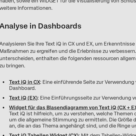
haben, sowie ein WIDGET für die Visualisierung von Schlü
weitere Informationen.
Analyse in Dashboards
Analysieren Sie Ihre Text iQ in CX und EX, um Erkenntnisse
Maßnahmen zu ergreifen und die Erlebnisse zu verbessern
unterscheiden, enthalten die folgenden ressourcen allgem
zu bringen.
Text iQ in CX
: Eine einführende Seite zur Verwendung
Dashboard.
Text iQ (EX)
: Eine Einführungsseite zur Verwendung vo
Widget für das Blasendiagramm von Text iQ (CX + E
Text iQ ist hilfreich, um zu verstehen, welche Theme
um die allgemeine Stimmung zu ermitteln. Die Größe d
an, die an das Thema angehängt sind, und die Ringe 
Text iQ Tabellen Widget (CX)
: Mit dem Tabellen-Widge