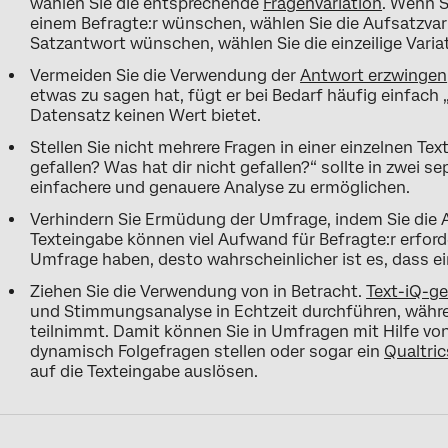
wählen Sie die entsprechende
Fragenvariation
. Wenn S
einem Befragte:r wünschen, wählen Sie die Aufsatzvari
Satzantwort wünschen, wählen Sie die einzeilige Varia
Vermeiden Sie die Verwendung der
Antwort erzwingen
etwas zu sagen hat, fügt er bei Bedarf häufig einfach „
Datensatz keinen Wert bietet.
Stellen Sie nicht mehrere Fragen in einer einzelnen Te
gefallen? Was hat dir nicht gefallen?“ sollte in zwei s
einfachere und genauere Analyse zu ermöglichen.
Verhindern Sie Ermüdung der Umfrage, indem Sie die A
Texteingabe können viel Aufwand für Befragte:r erforde
Umfrage haben, desto wahrscheinlicher ist es, dass ei
Ziehen Sie die Verwendung von in Betracht.
Text-iQ-g
und Stimmungsanalyse in Echtzeit durchführen, währe
teilnimmt. Damit können Sie in Umfragen mit Hilfe vo
dynamisch Folgefragen stellen oder sogar ein
Qualtric
auf die Texteingabe auslösen.