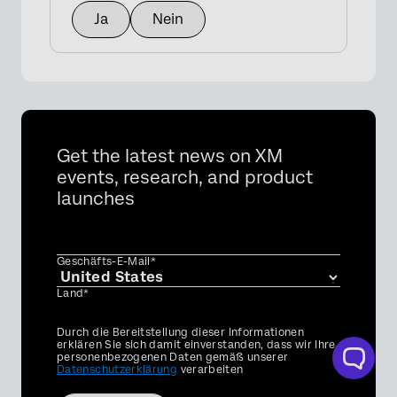
Ja
Nein
Get the latest news on XM
events, research, and product
launches
Geschäfts-E-Mail*
Land*
Privacy
Durch die Bereitstellung dieser Informationen
Optin
erklären Sie sich damit einverstanden, dass wir Ihre
personenbezogenen Daten gemäß unserer
Datenschutzerklärung
verarbeiten