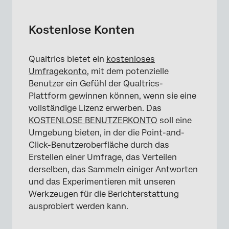
Kostenlose Konten
Nutzungslimits auf freien Konten
Kostenlose Konten
Funktionen und Einschränkungen in
kostenlosen Konten
Qualtrics bietet ein
kostenloses
Umfragekonto
, mit dem potenzielle
Kostenlose Konten vor November 2019
Benutzer ein Gefühl der Qualtrics-
Ihr kostenloses Benutzerkonto aufrüsten
Plattform gewinnen können, wenn sie eine
vollständige Lizenz erwerben. Das
Kostenloses Konto deaktivieren
KOSTENLOSE BENUTZERKONTO
soll eine
Umgebung bieten, in der die Point-and-
FAQs
Click-Benutzeroberfläche durch das
Erstellen einer Umfrage, das Verteilen
derselben, das Sammeln einiger Antworten
und das Experimentieren mit unseren
Werkzeugen für die Berichterstattung
ausprobiert werden kann.