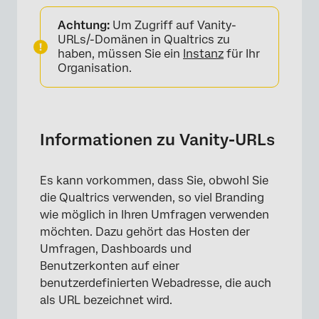
Informationen zu Vanity-URLs
Achtung:
Um Zugriff auf Vanity-
URL auswählen
URLs/-Domänen in Qualtrics zu
haben, müssen Sie ein
Instanz
für Ihr
Subdomäne erwerben
Organisation.
Subdomänen-Umleitungen
Implementieren einer URL
Informationen zu Vanity-URLs
URL mit eigenem Zertifikat implementieren
Vanity-Domänenstatus anzeigen
Es kann vorkommen, dass Sie, obwohl Sie
Erneuern Ihres aktiven Domänenzertifikats
die Qualtrics verwenden, so viel Branding
wie möglich in Ihren Umfragen verwenden
FAQs
möchten. Dazu gehört das Hosten der
Umfragen, Dashboards und
Benutzerkonten auf einer
benutzerdefinierten Webadresse, die auch
als URL bezeichnet wird.