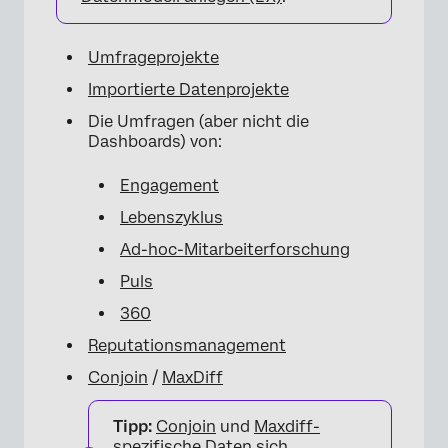
Umfrageprojekte
×
Importierte Datenprojekte
Die Umfragen (aber nicht die
Dashboards) von:
Engagement
Lebenszyklus
Ad-hoc-Mitarbeiterforschung
Puls
360
×
Reputationsmanagement
Conjoin
/
MaxDiff
Tipp:
Conjoin
und
Maxdiff-
spezifische Daten
sich