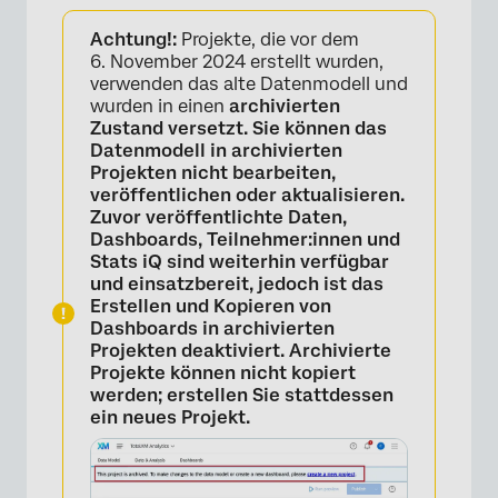
Über CrossXM Analytics
Achtung!:
Projekte, die vor dem
CrossXM-Analytics-Projekt anlegen
6. November 2024 erstellt wurden,
verwenden das alte Datenmodell und
XM Projekt einrichten
wurden in einen
archivierten
Zustand versetzt. Sie können das
Datenmodellzeilen aggregieren
Datenmodell in archivierten
Projekten nicht bearbeiten,
Verfügbare EX und CX
veröffentlichen oder aktualisieren.
Zuvor veröffentlichte Daten,
CrossXM-Analyse-Dashboards und XM
Dashboards, Teilnehmer:innen und
Stats iQ sind weiterhin verfügbar
und einsatzbereit, jedoch ist das
Erstellen und Kopieren von
Dashboards in archivierten
Projekten deaktiviert. Archivierte
Projekte können nicht kopiert
werden; erstellen Sie stattdessen
ein neues Projekt.