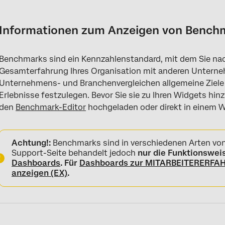
Informationen zum Anzeigen von Benchmarks in Widgets
Wie Benchmarks auf Widgets angezeigt werden
Informationen zum Anzeigen von Benchm
Anzeige von Benchmarks als Vergleichszeilen
Benchmarks sind ein Kennzahlenstandard, mit dem Sie nac
Schnelle vorgefertigte Qualtrics Benchmarks
Gesamterfahrung Ihres Organisation mit anderen Unterne
Filtern Schnelle Benchmarks
Unternehmens- und Branchenvergleichen allgemeine Ziele 
Erlebnisse festzulegen. Bevor Sie sie zu Ihren Widgets h
Einmalige benutzerdefinierte Benchmarks
den
Benchmark-Editor
hochgeladen oder direkt in einem W
Einrichten von Qualtrics Perzentil-Benchmarks
FAQs
Achtung!:
Benchmarks sind in verschiedenen Arten von
Support-Seite behandelt jedoch
nur die Funktionswei
Dashboards
. Für
Dashboards zur MITARBEITERERF
anzeigen (EX)
.