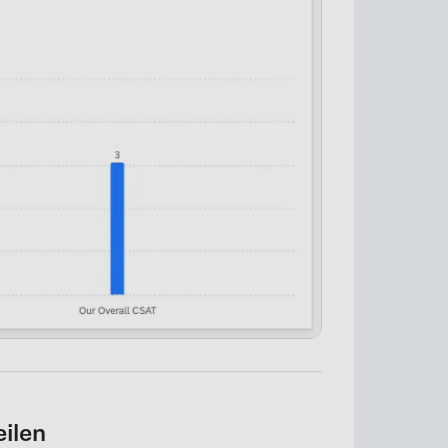
×
ilen