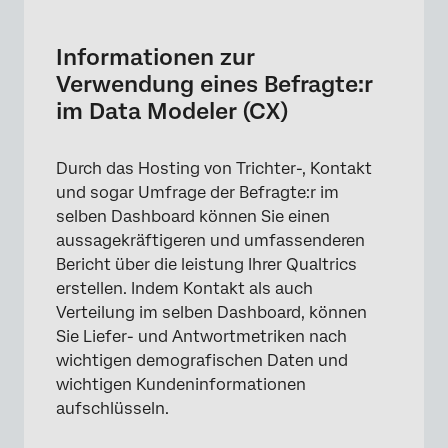
Informationen zur Verwendung eines
Befragte:r im Data Modeler (CX)
Informationen zur
Schritt 1: Aktivieren von Befragte:r
Verwendung eines Befragte:r
im Data Modeler (CX)
Schritt 2: Kontakt
Schritt 3: Datenmodellstruktur ermitteln
Durch das Hosting von Trichter-, Kontakt
Schritt 4: Dashboard mit Kontakt anlegen
und sogar Umfrage der Befragte:r im
selben Dashboard können Sie einen
Schritt 4: Benutzerdefinierte Funnel-
aussagekräftigeren und umfassenderen
Metriken erstellen
Bericht über die leistung Ihrer Qualtrics
Schritt 5: Erstellen eines Dashboard
erstellen. Indem Kontakt als auch
Verteilung im selben Dashboard, können
ANTWORTZUORDNUNG VON UMFRAGEN mit
Sie Liefer- und Antwortmetriken nach
Ihren Trichterdaten
wichtigen demografischen Daten und
wichtigen Kundeninformationen
aufschlüsseln.