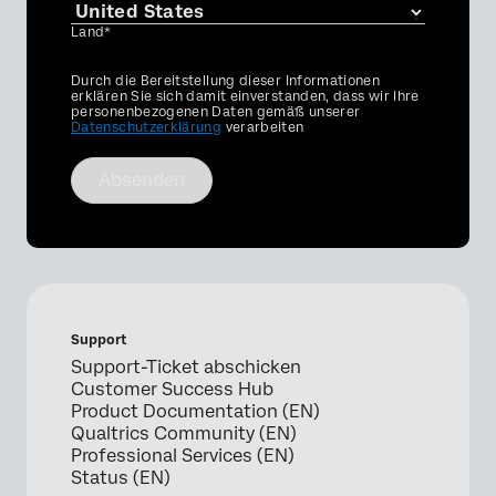
Land*
Privacy
Durch die Bereitstellung dieser Informationen
Optin
erklären Sie sich damit einverstanden, dass wir Ihre
personenbezogenen Daten gemäß unserer
Datenschutzerklärung
verarbeiten
Absenden
Support
Support-Ticket abschicken
Customer Success Hub
Product Documentation (EN)
Qualtrics Community (EN)
Professional Services (EN)
Status (EN)