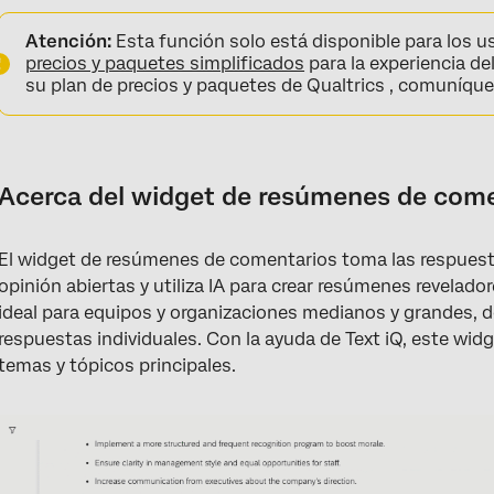
Acerca del widget de resúmenes de comentarios
Atención:
Esta función solo está disponible para los u
Permisos
precios y paquetes simplificados
para la experiencia de
su plan de precios y paquetes de Qualtrics , comuníqu
Compatibilidad de tipo de campo
Configuración de Text iQ
Creación de resúmenes de comentarios
Acerca del widget de resúmenes de com
Comparaciones
El widget de resúmenes de comentarios toma las respuest
Personalización de widget
opinión abiertas y utiliza IA para crear resúmenes revelado
Cómo entender el widget de resúmenes de comentarios
ideal para equipos y organizaciones medianos y grandes, d
respuestas individuales. Con la ayuda de Text iQ, este widg
temas y tópicos principales.