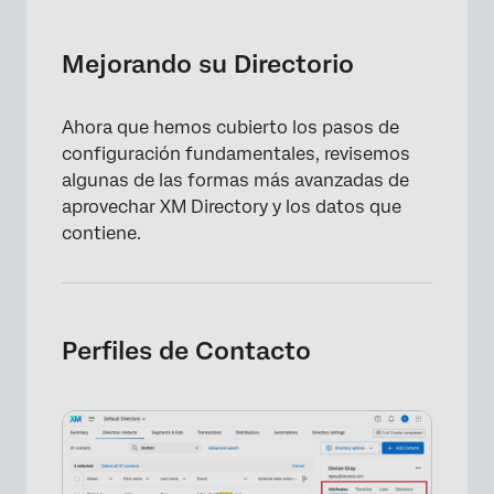
Mejorando su Directorio
Perfiles de Contacto
Mejorando su Directorio
Segmentos
Ahora que hemos cubierto los pasos de
Recopilar datos de experiencia
configuración fundamentales, revisemos
Datos transaccionales × close
algunas de las formas más avanzadas de
aprovechar XM Directory y los datos que
Cerrar brechas con Flujos de trabajo
contiene.
adicionales
Informes sobre distribuciones
Listas de verificación administrativas
Perfiles de Contacto