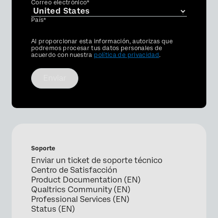
Correo electrónico*
País*
Privacy
Al proporcionar esta información, autorizas que
Optin
podremos procesar tus datos personales de
acuerdo con nuestra
política de privacidad
.
Enviar
Soporte
Enviar un ticket de soporte técnico
Centro de Satisfacción
Product Documentation (EN)
Qualtrics Community (EN)
Professional Services (EN)
Status (EN)