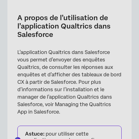
A propos de l’utilisation de l’application
Qualtrics dans Salesforce
A propos de l’utilisation de
Envoi d’enquêtes via Salesforce
l’application Qualtrics dans
Salesforce
Affichage des réponses dans Salesforce
Affichage des tableaux de bord CX dans
L’application Qualtrics dans Salesforce
Salesforce
vous permet d’envoyer des enquêtes
Affichage des widgets intégrés filtrés dans
Qualtrics, de consulter les réponses aux
les enregistrements Salesforce
enquêtes et d’afficher des tableaux de bord
CX à partir de Salesforce. Pour plus
Paramètres supplémentaires de l’application
d’informations sur l’installation et le
manager de l’application Qualtrics dans
Salesforce, voir Managing the Qualtrics
App in Salesforce.
Astuce:
pour utiliser cette