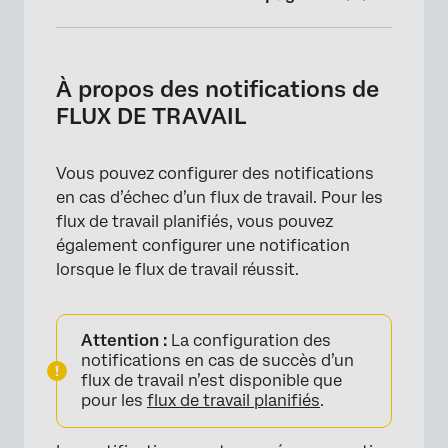
À propos des notifications de FLUX DE
TRAVAIL
À propos des notifications de
Configuration des notifications de flux de
FLUX DE TRAVAIL
travail
Déduplication des notifications
Vous pouvez configurer des notifications
en cas d’échec d’un flux de travail. Pour les
Résolution des notifications d’échec de Flux
flux de travail planifiés, vous pouvez
DE TRAVAIL
également configurer une notification
lorsque le flux de travail réussit.
Attention :
La configuration des
notifications en cas de succès d’un
flux de travail n’est disponible que
pour les
flux de travail planifiés
.