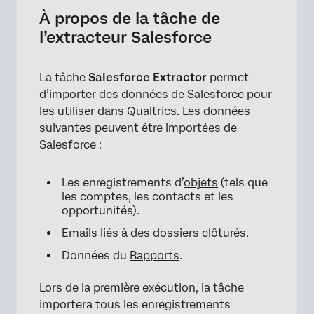
Salesforce
À propos de la tâche de
Extraction d’objets de Salesforce
l’extracteur Salesforce
Extraction d’e-mails à partir de Salesforce
La tâche
Salesforce Extractor
permet
Extraction de données de rapports à partir de
d’importer des données de Salesforce pour
Salesforce
les utiliser dans Qualtrics. Les données
suivantes peuvent être importées de
Salesforce :
Les enregistrements d’
objets
(tels que
les comptes, les contacts et les
opportunités).
Emails
liés à des dossiers clôturés.
Données du
Rapports
.
Lors de la première exécution, la tâche
importera tous les enregistrements