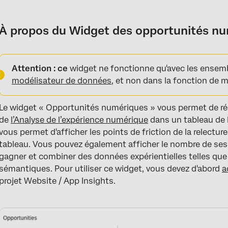
À propos du Widget des opportunités numériques
Cartographie des données
À propos du Widget des opportunités n
Options d'affichage
Valeur annuelle
Attention : ce
widget ne fonctionne qu'avec les ensem
modélisateur de données
, et non dans la fonction de
Mesures
Filtres
Le widget « Opportunités numériques » vous permet de réal
de
l’Analyse de l’expérience numérique
dans un tableau de b
Sujets du texte
vous permet d'afficher les points de friction de la relect
Visualisation des sessions d'utilisateurs
tableau. Vous pouvez également afficher le nombre de se
gagner et combiner des données expérientielles telles qu
FAQs
sémantiques. Pour utiliser ce widget, vous devez d'abord
a
projet Website / App Insights.