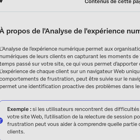
Contenus de cette pa
À propos de l'Analyse de l'expérience numérique
Analyse des interactions
À propos de l'Analyse de l'expérience nu
Détection de la frustration
L'Analyse de l'expérience numérique permet aux organisatio
Mise en place de l'Analyse de l'expérience numérique
numériques de leurs clients en capturant les moments de 
Digital Assist
temps passé sur votre site, ce qui vous permet d'apporter 
L'expérience de chaque client sur un navigateur Web unique
Afficher les données dans un tableau de bord
comportements de frustration, peut être suivie sur le nav
permet une identification proactive des problèmes dans l
FAQs
Exemple :
si les utilisateurs rencontrent des difficult
votre site Web, l'utilisation de la relecture de session
frustration peut vous aider à comprendre quelle partie
clients.