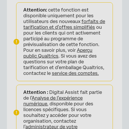
À propos de Digital Assist
Attention:
cette fonction est
Conditions
disponible uniquement pour les
utilisateurs des nouveaux
forfaits de
Accéder à Digital Assist
tarification et d’offres simplifiés
ou
pour les clients qui ont activement
Parcourir Digital Assist
participé au programme de
prévisualisation de cette fonction.
Partager Digital Assist
Pour en savoir plus, voir
Aperçu
public Qualtrics
. Si vous avez des
questions sur votre plan de
tarification et d’emballage Qualtrics,
contactez le
service des comptes.
Attention :
Digital Assist fait partie
de l’
Analyse de l’expérience
numérique
, disponible pour des
licences spécifiques. Si vous
souhaitez y accéder pour votre
organisation, contactez
l’
administrateur de votre