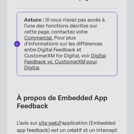
À propos de Embedded App Feedback
Astuce :
Si vous n’avez pas accès à
Création d’un retour d’information sur
l’une des fonctions décrites sur
l’application intégrée
cette page, contactez votre
Commercial.
Pour plus
Personnalisation du contenu
d’informations sur les différences
entre Digital Feedback et
Apparence
CustomerXM for Digital, voir
Digital
Feedback vs. CustomerXM pour
Enquêtes intégrées
Digital
.
FAQs
À propos de Embedded App
Feedback
L’avis sur
site web/l
‘application (Embedded
app feedback) est un créatif et un intercept