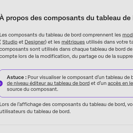
À propos des composants du tableau de bord de Studio
Visualisation des composants du tableau de bord
À propos des composants du tableau de 
Informations affichées pour chaque composant
Les composants du tableau de bord comprennent les
modè
Exportation des composants du tableau de bord
(
Studio
et
Designer
) et les
métriques
utilisés dans votre t
composants sont utilisés dans chaque tableau de bord d
compte lors de la modification, du partage ou de la suppre
Astuce :
Pour visualiser le composant d’un tableau de 
de niveau éditeur au tableau de bord
et d’un
accès en l
source du composant.
Lors de l’affichage des composants du tableau de bord, v
utilisateurs du tableau de bord.