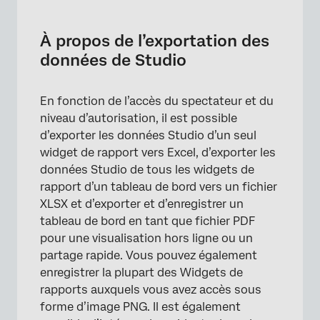
À propos de l’exportation des données de
Studio
À propos de l’exportation des
Exportation des données d’un Widget vers
données de Studio
Excel
Exportation des données de tous les Widgets
En fonction de l’accès du spectateur et du
vers Excel
niveau d’autorisation, il est possible
d’exporter les données Studio d’un seul
Exportation d’un tableau de bord au format
widget de rapport vers Excel, d’exporter les
PDF
données Studio de tous les widgets de
Enregistrement d’un Widget en tant qu’image
rapport d’un tableau de bord vers un fichier
XLSX et d’exporter et d’enregistrer un
Intégrer des Widgets dans des outils
tableau de bord en tant que fichier PDF
externes
pour une visualisation hors ligne ou un
Exportation de toutes les données des
partage rapide. Vous pouvez également
onglets
enregistrer la plupart des Widgets de
rapports auxquels vous avez accès sous
Exportation d’un onglet au format PDF
forme d’image PNG. Il est également