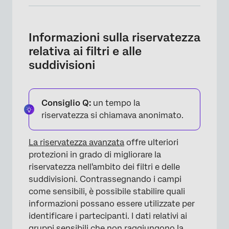
Informazioni sulla riservatezza relativa ai filtri
e alle suddivisioni
Informazioni sulla riservatezza
Abilitazione della riservatezza avanzata
relativa ai filtri e alle
suddivisioni
Impostazioni a LIVELLO del campo
Impostazione delle Origini dati di Dashboard
Comportamento del filtro
Consiglio Q:
un tempo la
riservatezza si chiamava anonimato.
Comportamento in Suddivisione
SUDDIVISIONE multipla
La riservatezza avanzata
offre ulteriori
protezioni in grado di migliorare la
Tassi di risposta Comportamento
riservatezza nell'ambito dei filtri e delle
FAQs
suddivisioni. Contrassegnando i campi
come sensibili, è possibile stabilire quali
informazioni possano essere utilizzate per
identificare i partecipanti. I dati relativi ai
gruppi sensibili che non raggiungono la