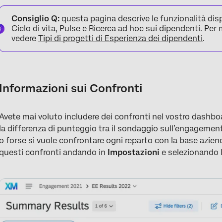
Informazioni sui Confronti
Consiglio Q:
questa pagina descrive le funzionalità dis
Filtri per i metadati
Ciclo di vita, Pulse e Ricerca ad hoc sui dipendenti. Per
vedere
Tipi di progetti di Esperienza dei dipendenti
.
Filtri per la Gerarchia DELL’ORGANIZZAZIONE
Creare & Manager Confronto
Compatibilità con i widget
Informazioni sui Confronti
Aggiunta di Confronti ai Widget
Avete mai voluto includere dei confronti nel vostro dashbo
FAQs
la differenza di punteggio tra il sondaggio sull’engagement
o forse si vuole confrontare ogni reparto con la base azien
questi confronti andando in
Impostazioni
e selezionando 