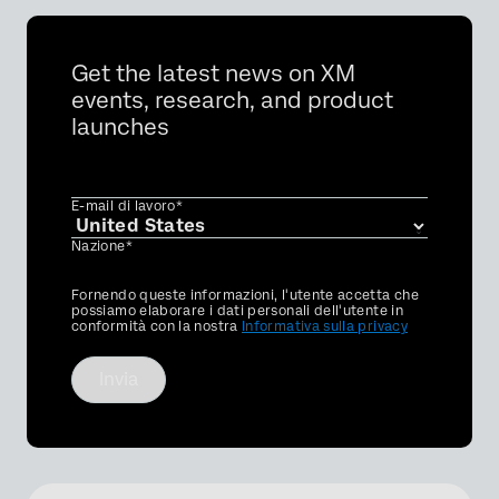
Get the latest news on XM
events, research, and product
launches
E-mail di lavoro*
Nazione*
Privacy
Fornendo queste informazioni, l'utente accetta che
Optin
possiamo elaborare i dati personali dell'utente in
conformità con la nostra
Informativa sulla privacy
Invia