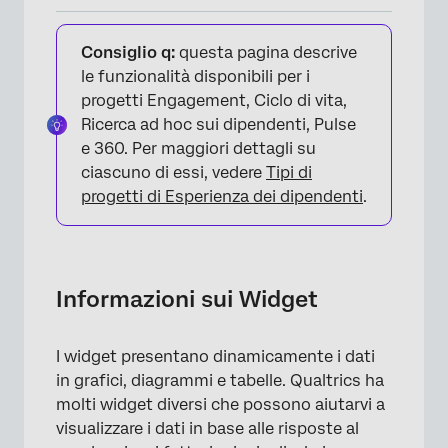
Informazioni sui Widget
Consiglio q:
questa pagina descrive
Aggiungere Widget
le funzionalità disponibili per i
progetti Engagement, Ciclo di vita,
Modificare i widget
Ricerca ad hoc sui dipendenti, Pulse
Aggiunta di filtri a livello di widget
e 360. Per maggiori dettagli su
ciascuno di essi, vedere
Tipi di
Widget per l'esportazione
progetti di Esperienza dei dipendenti
.
Tipi di widget e compatibilità del progetto
FAQs
Informazioni sui Widget
I widget presentano dinamicamente i dati
in grafici, diagrammi e tabelle. Qualtrics ha
molti widget diversi che possono aiutarvi a
visualizzare i dati in base alle risposte al