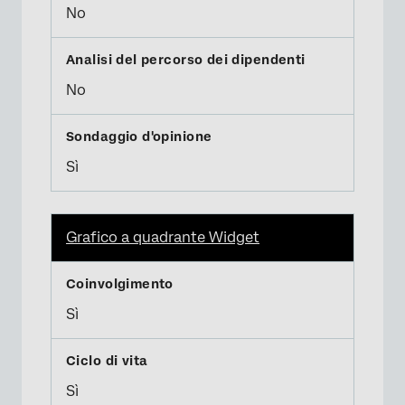
No
No
Sì
Grafico a quadrante Widget
Sì
Sì