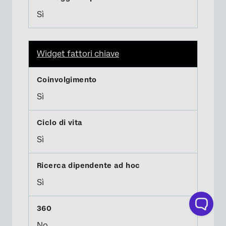
Sì
Widget fattori chiave
Sì
Sì
Sì
No