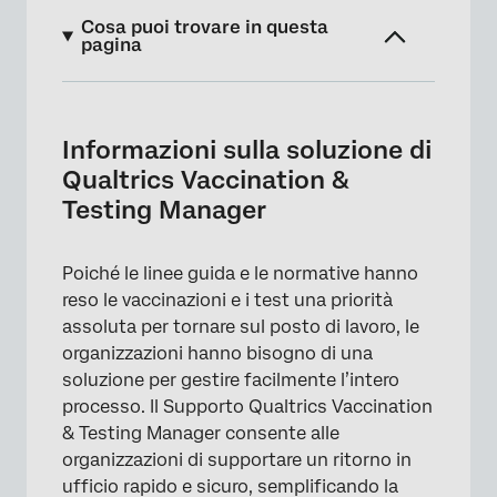
Cosa puoi trovare in questa
pagina
Informazioni sulla soluzione di Qualtrics
Vaccination & Testing Manager
Informazioni sulla soluzione di
Funzioni richieste
Qualtrics Vaccination &
Testing Manager
Risoluzione dei problemi del sondaggio
Creazione ticket
Poiché le linee guida e le normative hanno
Risoluzione dei problemi della directory
reso le vaccinazioni e i test una priorità
assoluta per tornare sul posto di lavoro, le
Risoluzione dei problemi del Dashboard
organizzazioni hanno bisogno di una
FAQs
soluzione per gestire facilmente l’intero
processo. Il Supporto Qualtrics Vaccination
& Testing Manager consente alle
organizzazioni di supportare un ritorno in
ufficio rapido e sicuro, semplificando la