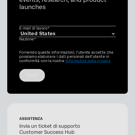
launches
E-mail di lavoro*
Nazione*
Privacy
Fornendo queste informazioni, l'utente accetta che
Optin
possiamo elaborare i dati personali dell'utente in
conformità con la nostra
Informativa sulla privacy
Invia
ASSISTENZA
Invia un ticket di supporto
Customer Success Hub