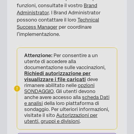
funzioni, consultate il vostro
Brand
Administrator
. I Brand Administrator
possono contattare il loro
Technical
Success Manager
per coordinare
l’implementazione.
Attenzione:
Per consentire a un
utente di accedere alla
documentazione sulle vaccinazioni,
Richiedi autorizzazione per
visualizzare i file caricati
deve
rimanere abilitato nelle
opzioni
SONDAGGIO
. Gli utenti devono
anche avere accesso alla
scheda Dati
e analisi
della loro piattaforma di
sondaggio. Per ulteriori informazioni,
visitate il sito
Autorizzazioni per
utenti, gruppi e divisioni
.