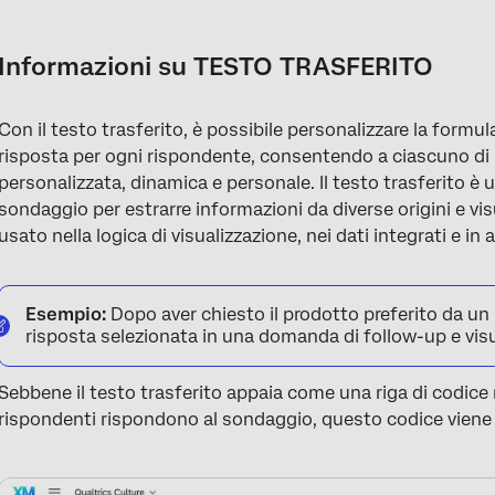
Informazioni su TESTO TRASFERITO
Accessibilità al menu Testo trasferito
Informazioni su TESTO TRASFERITO
Generazione di testo trasferito
Con il testo trasferito, è possibile personalizzare la formu
Convogliare da una domanda precedente
risposta per ogni rispondente, consentendo a ciascuno di 
Piping da un campo dati integrato
personalizzata, dinamica e personale. Il testo trasferito è 
sondaggio per estrarre informazioni da diverse origini e vis
Convogliamento da una posizione GeoIP
usato nella logica di visualizzazione, nei dati integrati e in a
Tubi di una categoria di punteggio
Data/ora del piping
Esempio:
Dopo aver chiesto il prodotto preferito da un in
risposta selezionata in una domanda di follow-up e visu
Convogliare da un campo dell’Elenco di contatti
Piping da un Loop & campo Ripeti e unisci
Sebbene il testo trasferito appaia come una riga di codice 
rispondenti rispondono al sondaggio, questo codice viene 
Piping da una Quota
Generatore di numeri casuali