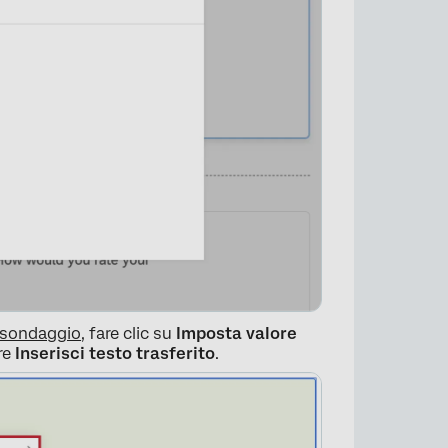
×
l sondaggio
, fare clic su
Imposta valore
are
Inserisci testo trasferito
.