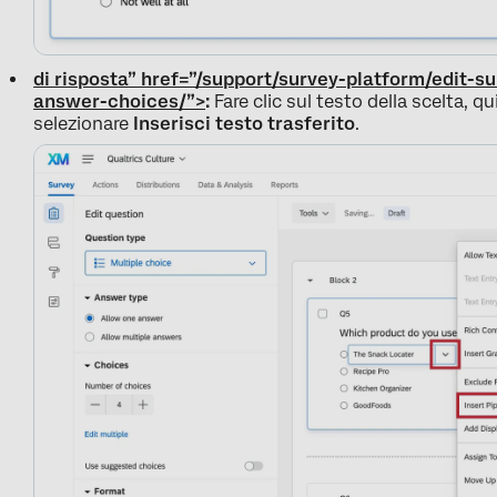
di risposta” href=”/support/survey-platform/edit-s
answer-choices/”>
:
Fare clic sul testo della scelta, q
selezionare
Inserisci testo trasferito
.