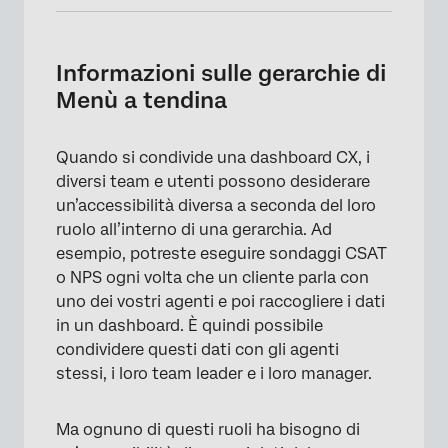
Informazioni sulle gerarchie di Menù a
tendina
Informazioni sulle gerarchie di
Definizione di una Gerarchia
Menù a tendina
Raccolta dei dati del sondaggio
Quando si condivide una dashboard CX, i
Impostazione dei ruoli
diversi team e utenti possono desiderare
Definizione dei metadati
un’accessibilità diversa a seconda del loro
ruolo all’interno di una gerarchia. Ad
Dati dashboard
esempio, potreste eseguire sondaggi CSAT
Configurazione dei filtri di Dashboard
o NPS ogni volta che un cliente parla con
uno dei vostri agenti e poi raccogliere i dati
Impostazione delle limitazioni dei dati
in un dashboard. È quindi possibile
condividere questi dati con gli agenti
stessi, i loro team leader e i loro manager.
Ma ognuno di questi ruoli ha bisogno di