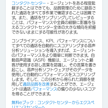
コンタクトセンター
・エージェントをある程度監
督することはできても、品質管理のために録音さ
れた通話をすべて手作業で確認することは困難で
す。また、通話をサンプリングしてレビューする
ことは、パフォーマンスや全員の経験に影響を与
えるコンタクトセンター全体の大きな傾向を把握
できないままにする可能性があります。
コンプライアンス、KPI、パフォーマンスについ
てすべての通話を自動的にスコアリングする音声
分析ソリューションを導入すれば、エージェント
のパフォーマンスをより簡単に判断できます。自
動音声認識（ASR）機能は、エージェントと顧
客が使用する話し言葉を認識し、その言葉を書き
起こし、音声分析ソフトウェアがそのデータを
使用して自動的にパフォーマンスをスコアリング
します。そして、この分析から得られた洞察を使
用して
通話品質を改善
することができ、エージェ
ントは通話
パフォーマンス
の偏りの少ないスコア
を得ることができます。
無料eブック：コンタクトセンターからエクスペ
リエンスセンターへ